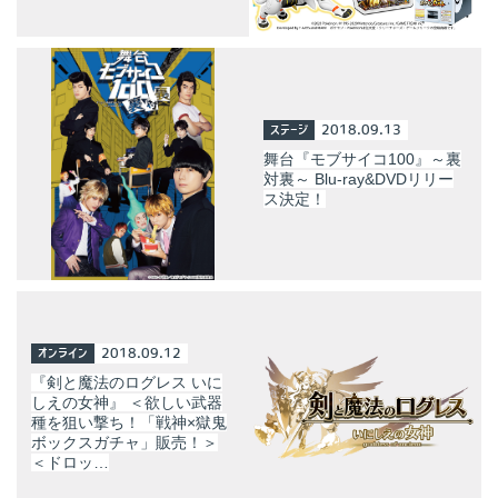
ステージ
2018.09.13
舞台『モブサイコ100』～裏
対裏～ Blu-ray&DVDリリー
ス決定！
オンライン
2018.09.12
『剣と魔法のログレス いに
しえの女神』 ＜欲しい武器
種を狙い撃ち！「戦神×獄鬼
ボックスガチャ」販売！＞
＜ドロッ…