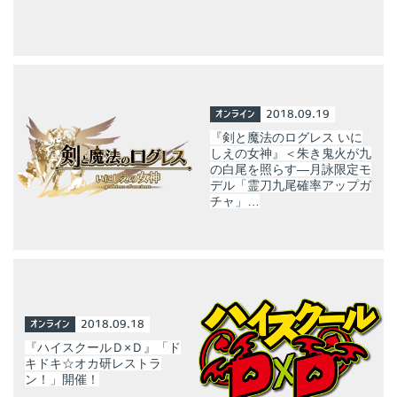
オンライン
2018.09.19
『剣と魔法のログレス いに
しえの女神』＜朱き鬼火が九
の白尾を照らす―月詠限定モ
デル「霊刀九尾確率アップガ
チャ」…
オンライン
2018.09.18
『ハイスクールＤ×Ｄ』「ド
キドキ☆オカ研レストラ
ン！」開催！