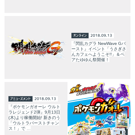
オンライン
2018.09.13
『閃乱カグラ NewWave Gバ
ースト』イベント「うさぎさ
んカフェへようこそ!!」＆ペ
アたゆゆん祭開催！
アミューズメント
2018.09.13
『ポケモンガオーレ ウルト
ラレジェンド2弾』9月13日
(木)より稼働開始! 新きのう
「ウルトラバーストチャン
ス！」で …