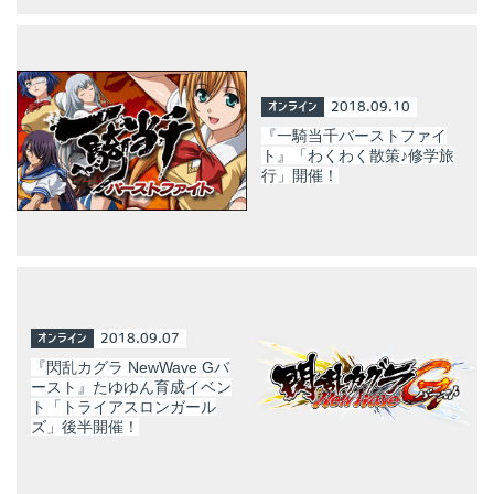
オンライン
2018.09.10
『一騎当千バーストファイ
ト』「わくわく散策♪修学旅
行」開催！
オンライン
2018.09.07
『閃乱カグラ NewWave Gバ
ースト』たゆゆん育成イベン
ト「トライアスロンガール
ズ」後半開催！