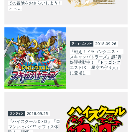
での冒険をおさらいしよう！
＞ ＜…
アミューズメント
2018.09.26
『戦え！ドラゴンクエスト
スキャンバトラーズ』超2弾
好評稼動中！ 『ドラゴンク
エストIX 星空の守り人』
に登場し…
オンライン
2018.09.25
『ハイスクールＤ×Ｄ』「ロ
マンいっパイ!? オフィス体
験！」開催！