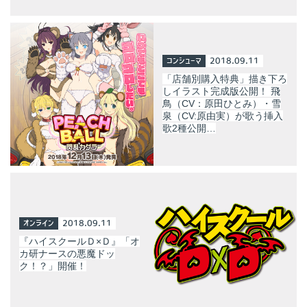
コンシューマ
2018.09.11
「店舗別購入特典」描き下ろ
しイラスト完成版公開！ 飛
鳥（CV：原田ひとみ）・雪
泉（CV:原由実）が歌う挿入
歌2種公開…
オンライン
2018.09.11
『ハイスクールＤ×Ｄ』「オ
カ研ナースの悪魔ドッ
ク！？」開催！