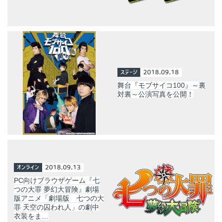
ステージ
2018.09.18
舞台『モブサイコ100』～裏
対裏～公演写真を公開！
オンライン
2018.09.13
PC向けブラウザゲーム『七
つの大罪 夢幻大冒険』劇場
版アニメ「劇場版 七つの大
罪 天空の囚われ人」の劇中
衣装をま…