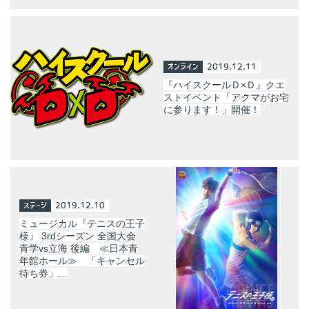
オンライン
2019.12.11
『ハイスクールＤ×Ｄ』クエ
ストイベント「アクマがお宅
に参ります！」開催！
ステージ
2019.12.10
ミュージカル『テニスの王子
様』 3rdシーズン 全国大会
青学vs立海 後編 ≪日本青
年館ホール≫ 「キャンセル
待ち券」…