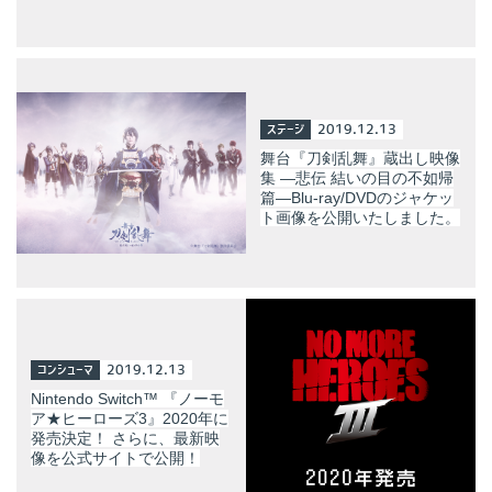
ステージ
2019.12.13
舞台『刀剣乱舞』蔵出し映像
集 ―悲伝 結いの目の不如帰
篇―Blu-ray/DVDのジャケッ
ト画像を公開いたしました。
コンシューマ
2019.12.13
Nintendo Switch™ 『ノーモ
ア★ヒーローズ3』2020年に
発売決定！ さらに、最新映
像を公式サイトで公開！