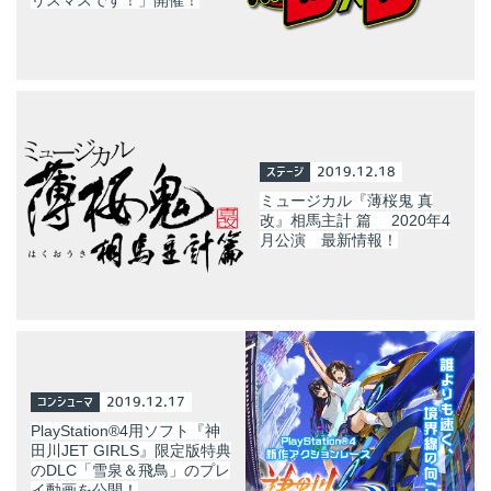
ステージ
2019.12.18
ミュージカル『薄桜鬼 真
改』相馬主計 篇 2020年4
月公演 最新情報！
コンシューマ
2019.12.17
PlayStation®4用ソフト『神
田川JET GIRLS』限定版特典
のDLC「雪泉＆飛鳥」のプレ
イ動画を公開！