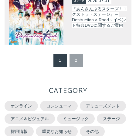
ステージ
2020.07.01
『あんさんぶるスターズ！エ
クストラ・ステージ』～
Destruction × Road～イベン
ト特典DVDに関するご案内
1
2
CATEGORY
オンライン
コンシューマ
アミューズメント
アニメ＆ビジュアル
ミュージック
ステージ
採用情報
重要なお知らせ
その他