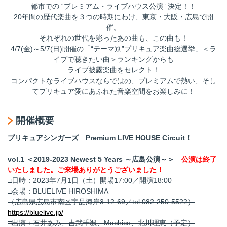
都市での “プレミアム・ライブハウス公演” 決定！！
20年間の歴代楽曲を３つの時期にわけ、東京・大阪・広島で開
催。
それぞれの世代を彩ったあの曲も、この曲も！
4/7(金)～5/7(日)開催の「“テーマ別”プリキュア楽曲総選挙」＜ラ
イブで聴きたい曲＞ランキングからも
ライブ披露楽曲をセレクト！
コンパクトなライブハウスならではの、プレミアムで熱い、そし
てプリキュア愛にあふれた音楽空間をお楽しみに！
開催概要
プリキュアシンガーズ Premium LIVE HOUSE Circuit！
vol.1 ＜2019-2023 Newest 5 Years ～広島公演～＞
公演は終了
いたしました。ご来場ありがとうございました！
□日時：2023年7月1日（土）開場17:00／開演18:00
□会場：BLUELIVE HIROSHIMA
（広島県広島市南区宇品海岸3-12-69／tel.082-250-5522）
https://bluelive.jp/
□出演：石井あみ、吉武千颯、Machico、北川理恵（予定）