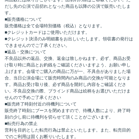
だし先の公演で品切れとなった商品も以降の公演で販売いたしま
す。
■販売価格について
販売価格は全て会場特別価格（税込）となります。
■クレジットカードはご使用いただけます。
■クレジット決済のみ明細書をお出しいたします。領収書の発行は
できませんのでご了承ください。
■返品・交換について
不良品以外の返品、交換、返金は致しかねます。必ず、商品お受
け取り時に商品とお釣銭をご確認くださいますよう、お願い申し
上げます。会場でご購入の商品に万が一、不具合がありました場
合、当日公演会場にて販売時間内のみ商品の交換が可能となりま
す。商品お受け取り後、必ず商品を開封し内容をご確認くださ
い。不良品交換の際、ブラインド商品は絵柄をお選びいただけま
せんので予めご了承ください
■販売終了時刻付近の待機列について
販売終了時刻にブースを閉めますので、待機人数により、終了時
刻の少し前に待機列を切らせて頂くことがございます。
■転売行為の禁止
営利を目的とした転売行為は禁止といたします。また、転売目的
でのご利用は固くお断りいたします。