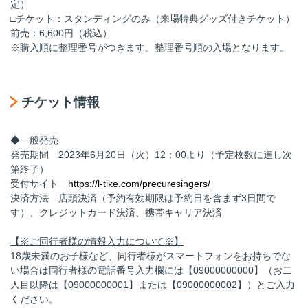
定）
□チケット：スタンディングのみ（来場特典グッズ付きチケット）
前売：6,600円（税込）
※購入順に整理番号がつきます。整理番号順の入場となります。
チケット情報
◆一般発売
発売期間 2023年6月20日（火）12：00より（予定枚数に達し次
第終了）
受付サイト
https://l-tike.com/precuresingers/
決済方法 店頭決済（予約有効期限は予約日を含まず3日間で
す）、クレジットカード決済、携帯キャリア決済
【※ご同行者様の情報入力について※】
18歳未満のお子様など、同行者様がスマートフォンをお持ちでな
い場合は同行者様の電話番号入力欄には【09000000000】（お二
人目以降は【09000000001】または【09000000002】）とご入力
ください。