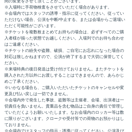
間の変更をさせて頂くことがございます。
※入場時に手荷物検査をさせていただく場合があります。
※会場内ではスタッフの誘導・指示に従ってください。従ってい
ただけない場合、公演を中断/中止する、または会場からご退場い
ただく可能性がございます。
※チケットを複数枚まとめてお持ちの場合は、必ずすべてのご購
入者様が揃った状態でお越しください。入場列でのお待ち合わせ
はご遠慮ください。
※チケットの紛失や盗難、破損、ご自宅にお忘れになった場合の
対応は致しかねますので、公演が終了するまで大切に保管してく
ださい。
※来場特典の後日発送は受け付けておりません。またチケットを
購入された方以外にお渡しすることはできませんので、あらかじ
めご了承ください。
※いかなる場合も、ご購入いただいたチケットのキャンセルや変
更及び払い戻しは一切できません。
※会場内外で発生した事故、盗難等は主催者、会場、出演者は一
切責任を負いません。貴重品を含む物品はご自身の責任で管理し
ていただくようお願いいたします。なお会場内のロッカー等は数
に限りがございます。クロークや受付等での荷物のお預かりはし
ておりません。
※会場内ではスタッフの指示・誘導に従ってください。公演及び