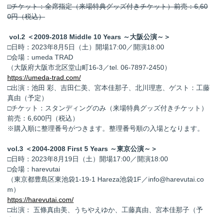
□チケット：全席指定（来場特典グッズ付きチケット）前売：6,60
0円（税込）
vol.2 ＜2009-2018 Middle 10 Years ～大阪公演～＞
□日時：2023年8月5日（土）開場17:00／開演18:00
□会場：umeda TRAD
（大阪府大阪市北区堂山町16-3／tel. 06-7897-2450）
https://umeda-trad.com/
□出演：池田 彩、吉田仁美、宮本佳那子、北川理恵、ゲスト：工藤
真由（予定）
□チケット：スタンディングのみ（来場特典グッズ付きチケット）
前売：6,600円（税込）
※購入順に整理番号がつきます。整理番号順の入場となります。
vol.3 ＜2004-2008 First 5 Years ～東京公演～＞
□日時：2023年8月19日（土）開場17:00／開演18:00
□会場：harevutai
（東京都豊島区東池袋1-19-1 Hareza池袋1F／info@harevutai.co
m）
https://harevutai.com/
□出演： 五條真由美、うちやえゆか、工藤真由、宮本佳那子（予