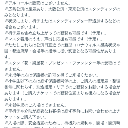
※アルコールの販売はございません。
※広島公演は座席あり、大阪公演・東京公演はスタンディングの
みとなります。
※状況により、椅子またはスタンディングを一部追加するなどの
場合もございます。
※椅子席も含め立ち上がっての観覧も可能です（予定）。
※マスク着用のうえ、声出し応援も可能です（予定）。
※ただしこれらは公演日直近での新型コロナウィルス感染状況や
国・都道府県・会場等の指示に従い変更となる可能性がありま
す。
※スタンド花・楽屋花・プレゼント・ファンレター等の受取はで
きません。
※未成年の方は保護者の許可を得てご来場ください。
※小学生以下の方は必ず保護者同伴の上、ご購入の指定席・整理
番号に関わらず、別途指定エリアでのご観覧をお願いする場合が
あります（ご購入チケットでの観覧位置よりも後方になる場合が
あります）。
※未就学児のご入場はできません。
※車椅子や介助が必要なお客様は必ず事前にお問い合わせの上チ
ケットをご購入下さい。
※入場の際、安全措置のために、待機列の規制や、開場・開演時