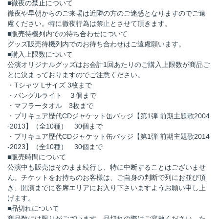
■徹夜の禁止について
徹夜や早朝からのご来場は近隣の方のご迷惑となりますのでご遠
慮ください。特に徹夜行為は禁止とさせて頂きます。
■販売待機列内での待ち合わせについて
グッズ販売待機列内でのお待ち合わせはご遠慮願います。
■購入上限数について
公演オリジナルグッズはお会計1回あたりのご購入上限数が商品ご
とに決まっておりますのでご注意ください。
・Tシャツ Lサイズ 3枚まで
・バングルライト ３個まで
・マフラータオル 3枚まで
・プリキュア歴代CDジャケット缶バッジ【第1弾 前期主題歌2004
-2013】（全10種） 30個まで
・プリキュア歴代CDジャケット缶バッジ【第1弾 前期主題歌2014
-2023】（全10種） 30個まで
■販売時間について
公演中も販売はそのまま続行し、特に中断することはございませ
ん。チケットをお持ちのお客様は、ご自身の判断で列にお並び頂
き、開演までに客席エリアにお入り下さいますようお願い申し上
げます。
■品切れについて
商品数には限りがございます。品切れの際はご容赦ください。た