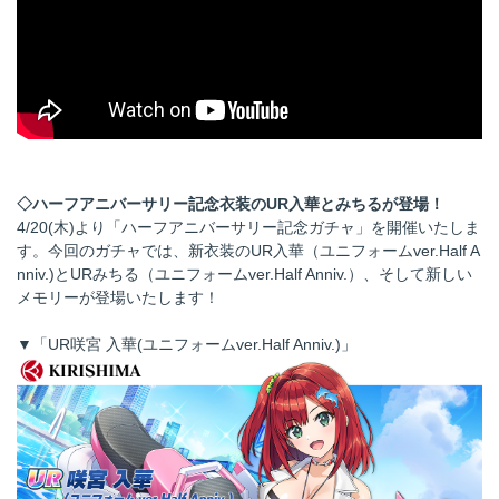
◇ハーフアニバーサリー記念衣装のUR入華とみちるが登場！
4/20(木)より「ハーフアニバーサリー記念ガチャ」を開催いたしま
す。今回のガチャでは、新衣装のUR入華（ユニフォームver.Half A
nniv.)とURみちる（ユニフォームver.Half Anniv.）、そして新しい
メモリーが登場いたします！
▼「UR咲宮 入華(ユニフォームver.Half Anniv.)」