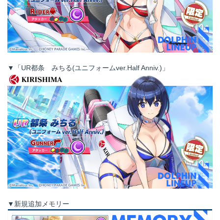
▼「UR都条 みちる(ユニフォームver.Half Anniv.)」
▼新規追加メモリー