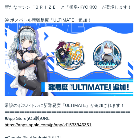
新たなマシン「ＢＲＩＺＥ」と「極皇‐KYOKKO」が登場します！
④ ボスバトル新難易度「ULTIMATE」追加！
常設のボスバトルに新難易度「ULTIMATE」が追加されます！
===================================================
■App Store(iOS版)URL
https://apps.apple.com/jp/app/id1533946351
■Google Play(Android版)URL