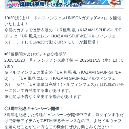
10/20(月)より「ドルフィンフェスUNISONガチャ(Gale)」を開催
いたします！
今回のガチャでは新衣装の「UR相馬 颯（KAZAMI SPUF-SH /DF
U) 」と「UR 風見エレン（KAZAMI SPUF-KE/ドルフィンフェ
ス）」、そしてLive2Dで動くURメモリーが新登場！
■開催期間およびガチャpt交換期間
2025/10/20（月）メンテナンス終了後 ～ 2025/11/19（水）13：5
9まで
※ドルフィンフェス限定の「UR 相馬 颯（KAZAMI SPUF-SH/DF
U)」、「UR 風見 エレン（KAZAMI SPUF-KE/ドルフィンフェ
ス）」及び 「UR 準備は完璧！(ドルフィンフェス)」は以降のガチ
ャにおいて再登場する事があります。
※期間は予告なく変更する場合があります
◇3周年記念キャンペーン開催！
3周年を記念した各種キャンペーンが開催中です。ログインするだ
けで豪華アイテムがGET出来るチャンスなので、まだドルウェブ
を遊んだことがない方もこの機会にぜひお楽しみください！