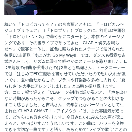
続いて「トロピカってる？」の合言葉とともに、『トロピカル〜
ジュ！プリキュア』（『トロプリ』）ブロックに。前期ED主題歌
「トロピカ I・N・G」で華やかにスタートし、本作のイメージソ
ングであり、その後ライブで育ってきた「CLAP!〜勇気を鳴ら
せ〜」で観客と一体に。虹色に照らされたステージで届けられた
後期ED主題歌「あこがれ Go My Way!!」では、ダンスも得意な吉
武さんらしく、リズムに乗せて軽やかにステージを彩りました。E
D主題歌の作曲を手掛けたのは2曲とも馬瀬さん。トークコーナー
では「はじめてED主題歌を書かせていただいたので思い入れが強
いです。夏の曲だからこそ、ブラスや打楽器を多めに入れて、“夏
らしさ”を大事にアレンジしました」と当時を振り返ります。一
方、コロナ禍で迎えた「CLAP!」の制作に話が及ぶと、「声を出せ
ない時期があったからこそ、クラップでつながることの大切さを
すごく感じました」と吉武さん。去年新たなバージョンとして生
まれた“CLAP & CHANT！～アイノウタ～”は、また雰囲気が違っ
て、どちらにも良さがあります。今日みたいにみんなの声が聴こ
えると、やっぱりすごくうれしいです。この曲は、パワーを交換
できる大切な一曲です」と語り、あらためて“ライブで歌う”ことの