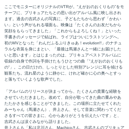
ここでモニターにオリジナルのVTRが。“えがおのおくりもの”をモ
チーフに、プリキュアたちとの思い出がアルバム風に映し出され
ます。過去の吉武さんの写真に、子どもたちから思わず「かわい
い」という声がもれる場面も。映像は「たくさんのお友だちから
笑顔をもらってきました」「これからもよろしくね！」といった
手書きのメッセージで結ばれ、ライブはついにラストソングへ。
初のMVとなった「わんだふるぷりきゅあ！evolution!!」のナチュ
ラルな衣装を身にまとい、「最後は馬瀬さんと一緒にお届けした
いと思います」とはじまったのは、プリキュアベストアルバムに
収録の自身で作詞を手掛けたもうひとつの曲「“えがおのおくりも
の”」。この日だけの、しっとりとした特別アレンジに耳を傾ける
観客たち。流れ星のように静かに、けれど確かに心の奥へとすっ
と落ちていくような歌声でした。
「アルバムのリリースが決まってから、たくさんの貴重な経験を
させていただきました。改めて、自分が歌ってきた曲の重みやあ
たたかさを感じることができました。この場所に立たせてくれた
みーちゃん（馬瀬さん）、井上さん、そして音楽に関わってくだ
さるすべての皆さまに、心からありがとうを伝えたいです」と、
吉武さんは涙ぐみながら語りました。
井上さんも「私は北川さん、Machicoさん、吉武さんのプリキュア