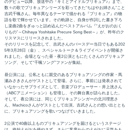
のデビュー以降、放送中の『キミとアイドルプリキュア♪』まで、
数々の歌でプリキュアシリーズを彩ってきた“ちはやお姉さん”こと
吉武千颯さん。毎年異なるテーマで描かれる『プリキュア』の物
語を歌で輝かせています。その軌跡と、自身が作詞した書き下ろ
し楽曲2曲をぎゅっと詰め込んだベストアルバム『“えがおのおく
りもの”～Chihaya Yoshitake Precure Song Best～』が、昨年のク
リスマスにリリースされました。
そのリリースを記念して、吉武さんのバースデー当日でもある202
5年3月28日（金）、スペシャルトーク＆ライブイベントが開催さ
れました。会場となった昼・夜2公演ともにたくさんのプリキュア
ソング、そして“千颯ソング”ファンが集結。
昼公演には、公私ともに親交のあるプリキュアソングの作家・馬
瀬みさきさんがゲストとして登場。さらに、事前には発表されて
いなかったサプライズとして、音楽プロデューサー・井上洸さん
（ABCアニメーション）も登壇し、その舞台裏が語られました。
そして、夜公演には、同じくプリキュアシンガーの北川理恵さ
ん、Machicoさんがゲストとして出演。吉武さんとの想い出ととも
に、プリキュアソングを歌いつなげていきました。
2公演で40曲以上ものプリキュアソングを届けるというステージ
は、終始えがおを絶やさず、さらに客席からのえがおに元気をも