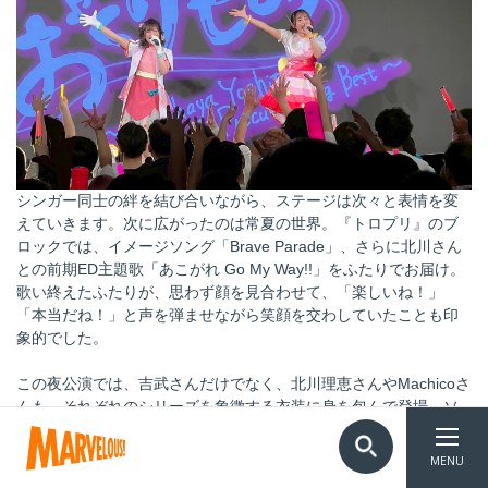
シンガー同士の絆を結び合いながら、ステージは次々と表情を変
えていきます。次に広がったのは常夏の世界。『トロプリ』のブ
ロックでは、イメージソング「Brave Parade」、さらに北川さん
との前期ED主題歌「あこがれ Go My Way!!」をふたりでお届け。
歌い終えたふたりが、思わず顔を見合わせて、「楽しいね！」
「本当だね！」と声を弾ませながら笑顔を交わしていたことも印
象的でした。
この夜公演では、吉武さんだけでなく、北川理恵さんやMachicoさ
んも、それぞれのシリーズを象徴する衣装に身を包んで登場。ソ
ロ楽曲で吉武さんのバースデーライブに華を添える場面もありま
トップ
TOP
した。また、衣装替えやバトンタッチの間には、Machicoさんと北
MENU
川さんがマイクを手に、吉武さんとの出会いや、吉武さんが持