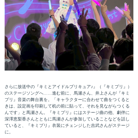
さらに放送中の『キミとアイドルプリキュア♪』（『キミプリ』）
のステージソングへ……進む前に、馬瀬さん、井上さんが『キミ
プリ』音楽の舞台裏を。「キャラクターに合わせて曲をつくると
きは、設定画を印刷して机の前に貼って、それを見ながらつくる
んです」と馬瀬さん。『キミプリ』にはステージ曲の他、劇伴に
深澤恵梨香さんとともに馬瀬さんが参加していることなどを話し
ていると、『キミプリ』衣装にチェンジした吉武さんがステージ
に。