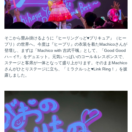
そこから畳み掛けるように『ヒーリングっど♥プリキュア』（ヒー
プリ）の世界へ。今度は『ヒープリ』の衣装を着たMachicoさんが
登壇し、まずは「Machico with 吉武千颯」として、「Good Good
ハ～イ!!」をデュエット。元気いっぱいのコール＆レスポンスで、
ステージと客席が一体となって盛り上がります。そのままMachico
さんがひとりステージに立ち、「ミラクルっと♥Link Ring！」を披
露しました。