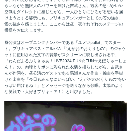
らいながら無限大のパワーを届けた吉武さん。観客の息づかいや
空気をダイレクトに感じながら、一人ひとりにひろがる想いを届
けようとする姿勢にも、プリキュアシンガーとしての芯の強さ、
愛の強さを感じました。ここからは昼・夜それぞれのステージの
模様をお伝えします。
昼公演はオープニングナンバーである「ユメ♡pallet」でスター
ト。プリキュアベストアルバム『“えがおのおくりもの”』のジャケ
ットに使用された文字の背景がスクリーンに映し出される中、
『わんだふるぷりきゅあ！LIVE2024 FUN☆FUN☆えぼりゅーしょ
ん！』の、肉球とリボンに彩られた衣装を揺らしながら、吉武さ
んが作詞を、昼公演のゲストである馬瀬さんが作曲・編曲を手掛
けた楽曲を「今日もみんなにいっぱい、“えがおのおくりもの”をい
っぱい届けるね！」とメッセージを送りながら歌唱。太陽のよう
な笑顔で〈大好きプリキュア！〉と叫びました。