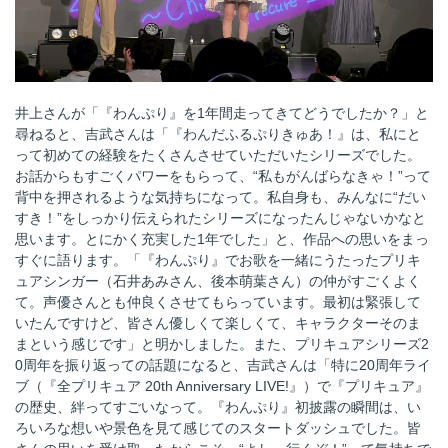
井上さんが「『わんぷり』を1年間走ってきてどうでしたか？」と
尋ねると、吉武さんは「『わんだふるぷりきゅあ！』は、私にと
って初めての経験をたくさんさせていただいたシリーズでした。
お話からもすごくパワーをもらって、“私もがんばらなきゃ！”って
背中を押されるような気持ちになって。私自身も、みんなに“だい
すき！”をしっかり伝えられたシリーズになったんじゃないかなと
思います。とにかく充実した1年でした」と、作品への思いをまっ
すぐに語ります。「『わんぷり』でお歌を一緒にうたったプリキ
ュアシンガー（石井あみさん、後本萌葉さん）の仲がすごくよく
て。声優さんとも仲良くさせてもらっています。最初は緊張して
いたんですけど、皆さん優しくて楽しくて、キャラクターそのま
まという感じです」と明かしました。また、プリキュアシリーズ2
0周年を振り返っての話題になると、吉武さんは「特に20周年ライ
ブ（『全プリキュア 20th Anniversary LIVE!』）で『プリキュア』
の歴史、絆ってすごいなって。『わんぷり』初披露の瞬間は、い
ろいろな想いや景色を見て感じてのスタートダッシュでした。皆