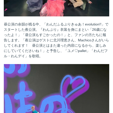
昼公演の余韻が残る中、「わんだふるぷりきゅあ！evolution!!」で
スタートした夜公演。『わんぷり』衣装を身にまとい「26歳にな
ったよ！」「昼公演もすごかったの！」と、ファンの方たちに報
告します。「夜公演はゲストに北川理恵さん、Machicoさんがいら
してくれます！ 昼公演とはまた違った内容になるから、楽しみ
にしていてくださいね！」と予告し、「ユメ♡pallet」「わんだフ
ル・わんデイ」を歌唱。