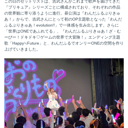
この日のセットリストは、吉武さんがこれまで歌声を届けてきた
『プリキュア』シリーズごとに構成されており、それぞれの作品
の世界観に寄り添うように進行。昼公演は『わんだふるぷりきゅ
あ！』からで、吉武さんにとって初のOP主題歌となった「わんだ
ふるぷりきゅあ！evolution!!」で一体感を生み出します。さらに
「世界はONEであふれてる」、『わんだふるぷりきゅあ！ざ・む
ーびー！ドキドキ♡ゲームの世界で大冒険！』エンディング主題
歌「Happy≒Future」と、わんだふるでオンリーONEの空間を作り
上げていきました。