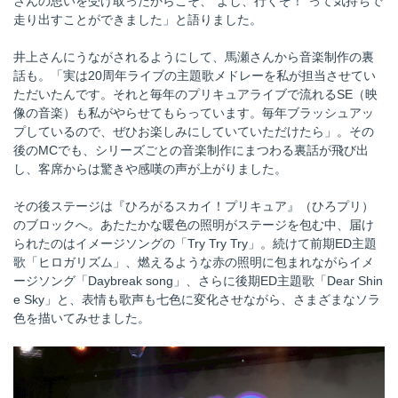
さんの思いを受け取ったからこそ、“よし、行くぞ！”って気持ちで
走り出すことができました」と語りました。
井上さんにうながされるようにして、馬瀬さんから音楽制作の裏
話も。「実は20周年ライブの主題歌メドレーを私が担当させてい
ただいたんです。それと毎年のプリキュアライブで流れるSE（映
像の音楽）も私がやらせてもらっています。毎年ブラッシュアッ
プしているので、ぜひお楽しみにしていていただけたら」。その
後のMCでも、シリーズごとの音楽制作にまつわる裏話が飛び出
し、客席からは驚きや感嘆の声が上がりました。
その後ステージは『ひろがるスカイ！プリキュア』（ひろプリ）
のブロックへ。あたたかな暖色の照明がステージを包む中、届け
られたのはイメージソングの「Try Try Try」。続けて前期ED主題
歌「ヒロガリズム」、燃えるような赤の照明に包まれながらイメ
ージソング「Daybreak song」、さらに後期ED主題歌「Dear Shin
e Sky」と、表情も歌声も七色に変化させながら、さまざまなソラ
色を描いてみせました。