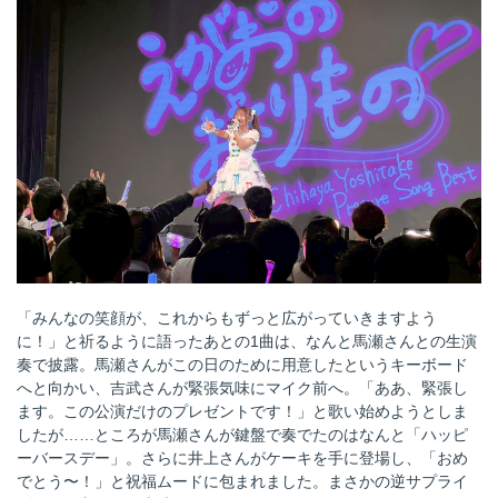
「みんなの笑顔が、これからもずっと広がっていきますよう
に！」と祈るように語ったあとの1曲は、なんと馬瀬さんとの生演
奏で披露。馬瀬さんがこの日のために用意したというキーボード
へと向かい、吉武さんが緊張気味にマイク前へ。「ああ、緊張し
ます。この公演だけのプレゼントです！」と歌い始めようとしま
したが……ところが馬瀬さんが鍵盤で奏でたのはなんと「ハッピ
ーバースデー」。さらに井上さんがケーキを手に登場し、「おめ
でとう〜！」と祝福ムードに包まれました。まさかの逆サプライ