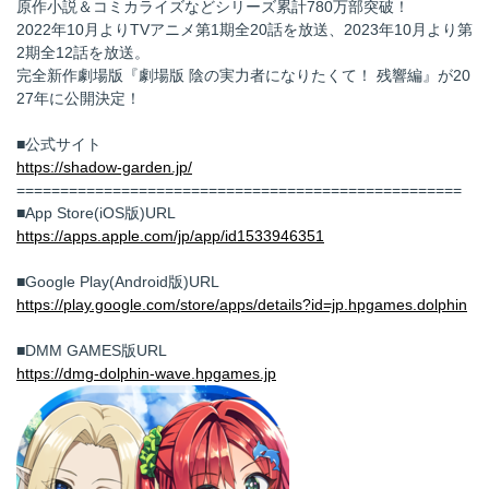
原作小説＆コミカライズなどシリーズ累計780万部突破！
2022年10月よりTVアニメ第1期全20話を放送、2023年10月より第
2期全12話を放送。
完全新作劇場版『劇場版 陰の実力者になりたくて！ 残響編』が20
27年に公開決定！
■公式サイト
https://shadow-garden.jp/
===================================================
■App Store(iOS版)URL
https://apps.apple.com/jp/app/id1533946351
■Google Play(Android版)URL
https://play.google.com/store/apps/details?id=jp.hpgames.dolphin
■DMM GAMES版URL
https://dmg-dolphin-wave.hpgames.jp