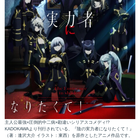
主人公最強×圧倒的中二病×勘違いシリアスコメディ!?
KADOKAWAより刊行されている、『陰の実力者になりたくて！』
（著：逢沢大介 イラスト：東西）を原作としたアニメ作品です。