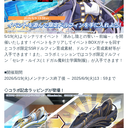
5/19(火)よりシナリオイベント「潜みし陰との誓い～前編～」を開
催いたします！イベントをクリアしてイベントBOXガチャを回す
とコラボ限定SSRドルフィン育成素材、ドルフィン育成素材等が
入手できます！また、コラボミッションではコラボ限定ドルフィ
ン「セレナ・ルイス(ミドガル魔剣士学園制服)」が入手できます！
■開催期間
2026/5/19(火)メンテナンス終了後 ～ 2025/6/9(火)13：59まで
◇コラボ記念ラッピングが登場！