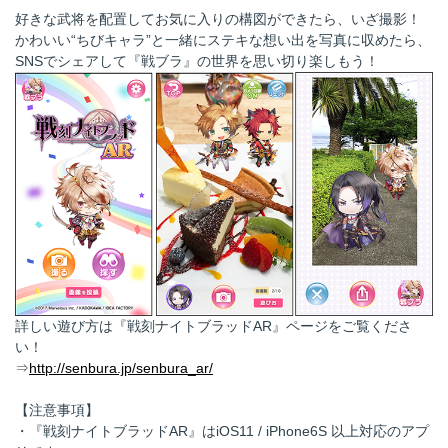
好きな武将を配置してお気に入りの構図ができたら、いざ撮影！
かわいい“ちびキャラ”と一緒にステキな想い出を写真に収めたら、
SNSでシェアして『戦ブラ』の世界を思い切り楽しもう！
詳しい遊び方は『戦刻ナイトブラッドAR』ページをご覧くださ
い！
⇒
http://senbura.jp/senbura_ar/
【注意事項】
・『戦刻ナイトブラッドAR』はiOS11 / iPhone6S 以上対応のアプ