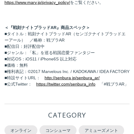
https://www.marv.jp/privacy_policy/
をご覧ください。
＜『戦刻ナイトブラッドAR』商品スペック＞
■タイトル：戦刻ナイトブラッドAR（センゴクナイトブラッドエ
ーアール） ／略称：戦ブラAR
■配信日：好評配信中
■ジャンル：「私」を巡る戦国恋愛ファンタジー
■対応OS：iOS11 / iPhone6S 以上対応
■価格：無料
■権利表記：©2017 Marvelous Inc. / KADOKAWA / IDEA FACTORY
■特設サイトURL：
http://senbura.jp/senbura_ar/
■公式Twitter：
https://twitter.com/senbura_info
「#戦ブラAR」
CATEGORY
オンライン
コンシューマ
アミューズメント