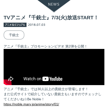
NEWS
TVアニメ『千銃士』7/3(火)放送START！
アニメ＆ビジュアル
2018.07.03
千銃士
アニメ『千銃士』プロモーションビデオ 第2弾を公開！
アニメ『千銃士』では30人以上の貴銃士が登場します！
まだ公式サイトで紹介していない貴銃士もいますのでチェックし
てくださいね☆Be Noble！
https://noble.marv.jp/anime/story/01/