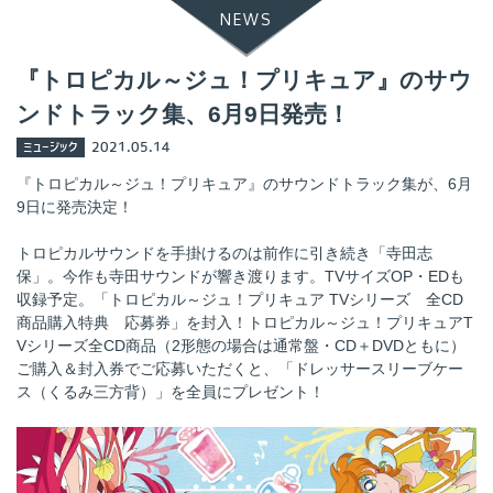
NEWS
『トロピカル～ジュ！プリキュア』のサウ
ンドトラック集、6月9日発売！
ミュージック
2021.05.14
『トロピカル～ジュ！プリキュア』のサウンドトラック集が、6月
9日に発売決定！
トロピカルサウンドを手掛けるのは前作に引き続き「寺田志
保」。今作も寺田サウンドが響き渡ります。TVサイズOP・EDも
収録予定。「トロピカル～ジュ！プリキュア TVシリーズ 全CD
商品購入特典 応募券」を封入！トロピカル～ジュ！プリキュアT
Vシリーズ全CD商品（2形態の場合は通常盤・CD＋DVDともに）
ご購入＆封入券でご応募いただくと、「ドレッサースリーブケー
ス（くるみ三方背）」を全員にプレゼント！