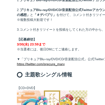
1.
プリキュアBlu-ray/DVD/CD/音楽配信公式Twitterアカウン
2.
プリキュアBlu-ray/DVD/CD/音楽配信公式Twitterアカウン
の感想」
と
「＃デパプリ」
を付けて、コメント付きリツイ
※複数投稿大歓迎です！
3.コメント付きリツイートを投稿をしてくれた方の中から
【応募締切】
3/30(水) 23:59まで
※当選者には、後日DMにてご連絡します。
▼「プリキュアBlu-ray/DVD/CD/音楽配信公式」公式Twitt
https://twitter.com/precure_marv
主題歌シングル情報
【CD+DVD】