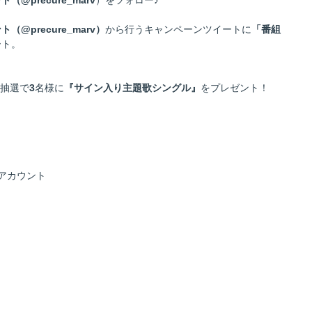
ト（@precure_marv
）をフォロー♪
ト（@precure_marv）
から行うキャンペーンツイートに
「番組
ート。
、抽選で
3
名様に
『サイン入り主題歌シングル』
をプレゼント！
erアカウント