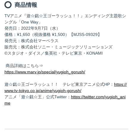
商品情報
TVアニメ『遊☆戯☆王ゴーラッシュ！！』エンディング主題歌シ
ングル「One Way」
発売日：2022年9月7日（水）
価格：¥1,650（税抜価格 ¥1,500）【MJSS-09329】
発売元：株式会社マーベラス
販売元：株式会社ソニー・ミュージックソリューションズ
©スタジオ・ダイス／集英社・テレビ東京・KONAMI
商品詳細はこちら⇒
https://www.marv.jp/special/yugioh_gorush/
遊☆戯☆王ゴーラッシュ！！ テレビ東京アニメ公式HP：
https://
www.tv-tokyo.co.jp/anime/yugioh-gorush/
アニメ「遊☆戯☆王」公式Twitter：
https://twitter.com/yugioh_ani
me