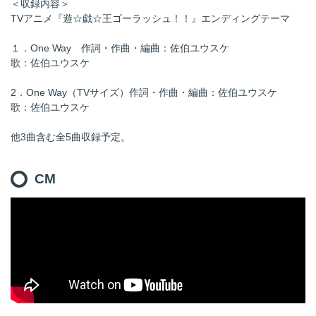
＜収録内容＞
TVアニメ『遊☆戯☆王ゴーラッシュ！！』エンディングテーマ
１．One Way 作詞・作曲・編曲：佐伯ユウスケ
歌：佐伯ユウスケ
2．One Way（TVサイズ）作詞・作曲・編曲：佐伯ユウスケ
歌：佐伯ユウスケ
他3曲含む全5曲収録予定。
CM