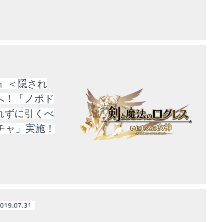
』＜隠され
へ！「ノポド
れずに引くべ
チャ」実施！
019.07.31