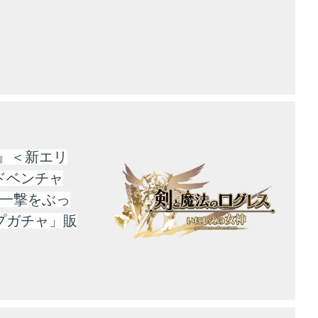
』＜新エリ
ドベンチャ
な一撃をぶっ
プガチャ」販