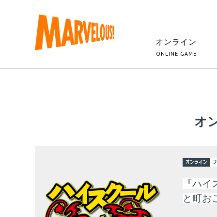
オンライン
ONLINE GAME
オ
オンライン
2
『ハイ
と町お