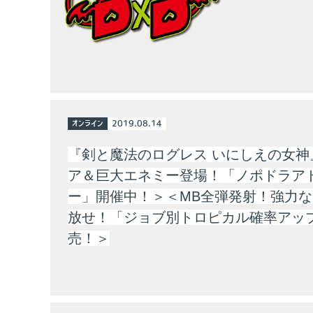
オンライン
2019.08.14
『剣と魔法のログレス いにしえの女神
ア＆巨大エネミー登場！「ノポドラア
ー」開催中！＞＜MB全弾発射！強力
放せ！「ジョブ別トロピカル確率アッ
売！＞