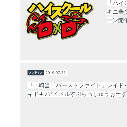
『ハイ
キニ美
ーン開
オンライン
2019.07.31
『一騎当千バーストファイト』レイド
キドキ♪アイドルすぷらっしゅうぉー